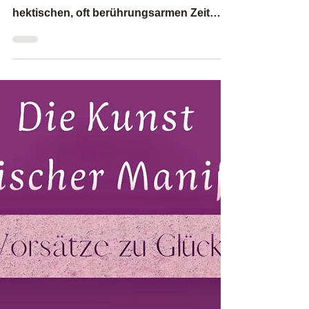
Wie Ayurveda-Massagen Körper und
Geist transformieren. In unserer
hektischen, oft berührungsarmen Zeit
vergessen wir leicht, welche
transformative Kraft in einer achtsamen
Berührung liegt. Die jahrtausendealte
Weisheit des Ayurveda erinnert uns
daran: Berührung ist eine Sprache, die
unsere Zellen unmittelbar verstehen und
auf die sie reagieren. Wenn die Haut zu
sprechen beginnt Unsere Haut ist ein
hochsensibles Wahrnehmungsorgan,
ausgestattet mit Millionen von
Rezeptoren, die