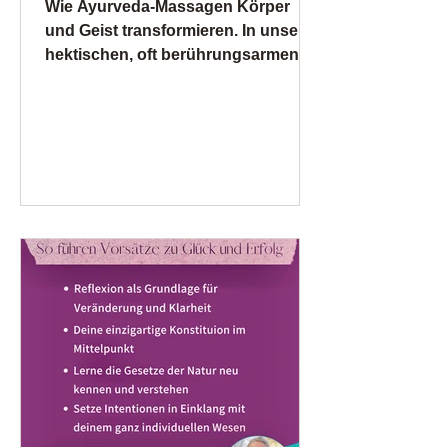
Wie Ayurveda-Massagen Körper
und Geist transformieren. In unserer
hektischen, oft berührungsarmen
Zeit vergessen wir leicht, welche
transformative Kraft in einer
achtsamen Berührung liegt. Die
jahrtausendealte Weisheit des
Ayurveda erinnert uns daran:
Berührung ist eine Sprache, die
unsere Zellen unmittelbar verstehen
und auf die sie reagieren. Wenn die
Haut zu sprechen beginnt Unsere
Haut ist ein hochsensibles
Wahrnehmungsorgan, ausgestattet
mit Millionen von Rezeptoren, die