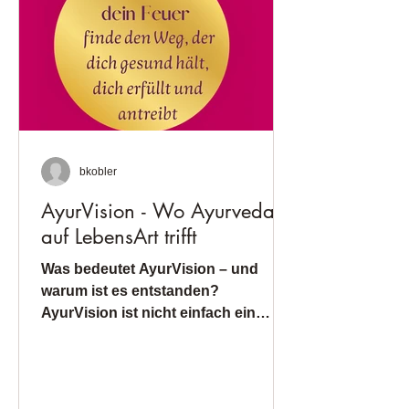
äußeren Umgebung
synchronisieren, können wir
Gesundheit und Ausgeglichenheit
nachhaltig in unserem
bkobler
AyurVision - Wo Ayurveda
auf LebensArt trifft
Was bedeutet AyurVision – und
warum ist es entstanden?
AyurVision ist nicht einfach ein
Konzept, das am Schreibtisch
erdacht wurde – es...