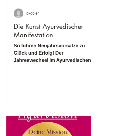
bkobler
Die Kunst Ayurvedischer
Manifestation
So führen Neujahrsvorsätze zu
Glück und Erfolg! Der
Jahreswechsel im Ayurvedischen
Verständnis Im Ayurveda, dem
jahrtausendealten indischen
Medizinsystem, besitzt die Zeit des
Jahreswechsels eine besondere
Bedeutung. Nach Ayurvedischer
Lehre ist unser Wohlbefinden eng
mit dem Rhythmus der Natur
verbunden. Wenn wir diese
Naturgesetze verstehen und
unseren inneren Rhythmus mit der